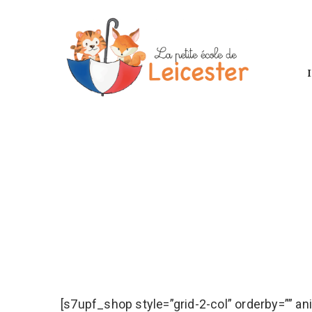
[s7upf_shop style=”grid-2-col” orderby=”” 