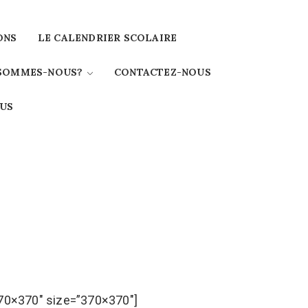
ONS
LE CALENDRIER SCOLAIRE
 SOMMES-NOUS?
CONTACTEZ-NOUS
OUS
370×370″ size=”370×370″]