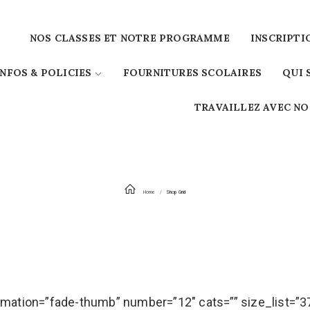
NOS CLASSES ET NOTRE PROGRAMME
INSCRIPTI
INFOS & POLICIES
FOURNITURES SCOLAIRES
QUI
TRAVAILLEZ AVEC N
Home
Shop Grid
animation=”fade-thumb” number=”12″ cats=”” size_list=”