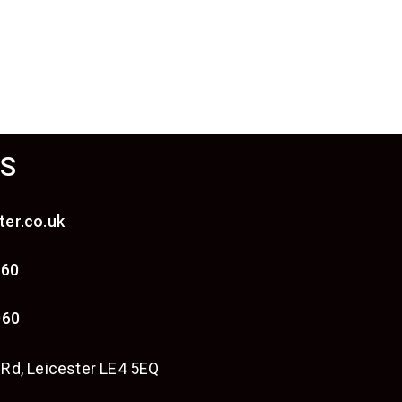
S
ter.co.uk
060
060
 Rd, Leicester LE4 5EQ