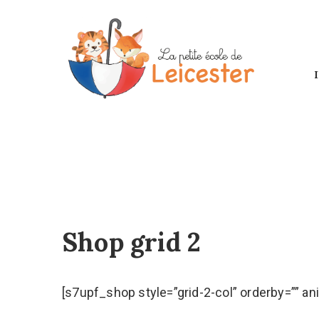
Shop grid 2
[s7upf_shop style=”grid-2-col” orderby=”” a