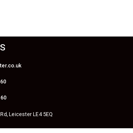
S
ter.co.uk
060
060
 Rd, Leicester LE4 5EQ